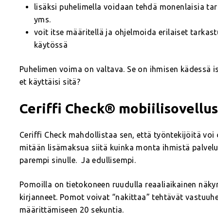
lisäksi puhelimella voidaan tehdä monenlaisia tar
yms.
voit itse määritellä ja ohjelmoida erilaiset tarka
käytössä
Puhelimen voima on valtava. Se on ihmisen kädessä is
et käyttäisi sitä?
Ceriffi Check® mobiilisovellus
Ceriffi Check mahdollistaa sen, että työntekijöitä voi 
mitään lisämaksua siitä kuinka monta ihmistä palvelu
parempi sinulle. Ja edullisempi.
Pomoilla on tietokoneen ruudulla reaaliaikainen näk
kirjanneet. Pomot voivat “nakittaa” tehtävät vastuuh
määrittämiseen 20 sekuntia.