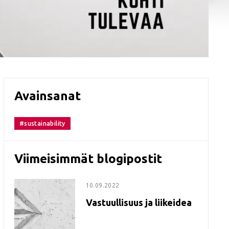
Avainsanat
#sustainability
Viimeisimmät blogipostit
10.09.2022
Vastuullisuus ja liikeidea