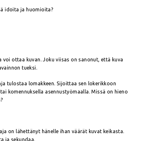
ä idoita ja huomioita?
 voi ottaa kuvan. Joku viisas on sanonut, että kuva
avainnon tueksi.
ja tulostaa lomakkeen. Sijoittaa sen lokerikkoon
sä tai komennuksella asennustyömaalla. Missä on hieno
a?
taja on lähettänyt hänelle ihan väärät kuvat keikasta.
ta ja sekundaa.