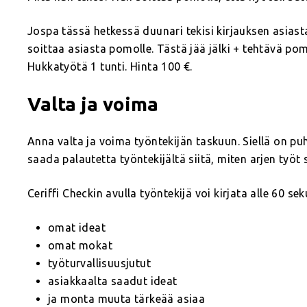
Jospa tässä hetkessä duunari tekisi kirjauksen asiast
soittaa asiasta pomolle. Tästä jää jälki + tehtävä po
Hukkatyötä 1 tunti. Hinta 100 €.
Valta ja voima
Anna valta ja voima työntekijän taskuun. Siellä on puh
saada palautetta työntekijältä siitä, miten arjen työt 
Ceriffi Checkin avulla työntekijä voi kirjata alle 60 s
omat ideat
omat mokat
työturvallisuusjutut
asiakkaalta saadut ideat
ja monta muuta tärkeää asiaa