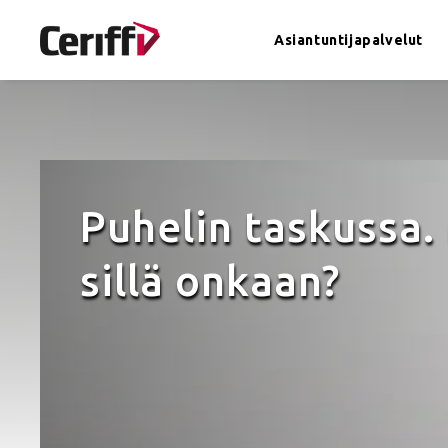
Asiantuntijapalvelut
Asiantuntijapalvelut
Ohjelmistot
Puhelin taskussa.
In English
sillä onkaan?
Meistä