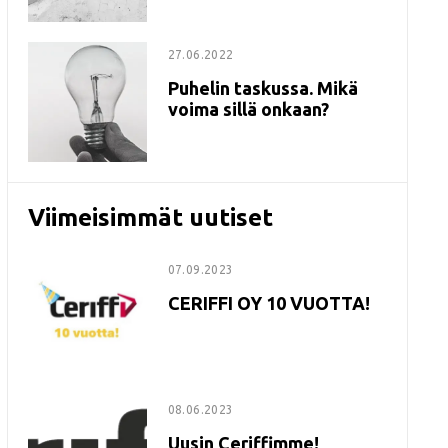
27.06.2022
Puhelin taskussa. Mikä
voima sillä onkaan?
Viimeisimmät uutiset
07.09.2023
CERIFFI OY 10 VUOTTA!
08.06.2023
Uusin Ceriffimme!