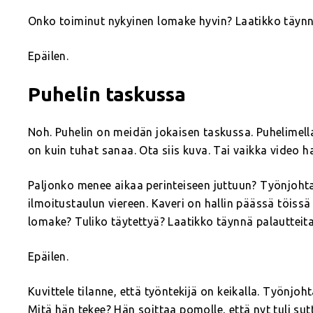
Onko toiminut nykyinen lomake hyvin? Laatikko täynn
Epäilen.
Puhelin taskussa
Noh. Puhelin on meidän jokaisen taskussa. Puhelimella
on kuin tuhat sanaa. Ota siis kuva. Tai vaikka video h
Paljonko menee aikaa perinteiseen juttuun? Työnjohta
ilmoitustaulun viereen. Kaveri on hallin päässä töis
lomake? Tuliko täytettyä? Laatikko täynnä palautteit
Epäilen.
Kuvittele tilanne, että työntekijä on keikalla. Työnjoh
Mitä hän tekee? Hän soittaa pomolle, että nyt tuli sut