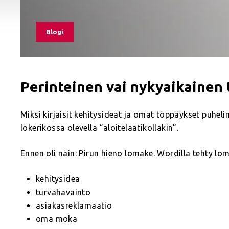
Blogi
Perinteinen vai nykyaikainen 
Miksi kirjaisit kehitysideat ja omat töppäykset puhelim
lokerikossa olevella “aloitelaatikollakin”.
Ennen oli näin: Pirun hieno lomake. Wordilla tehty lom
kehitysidea
turvahavainto
asiakasreklamaatio
oma moka