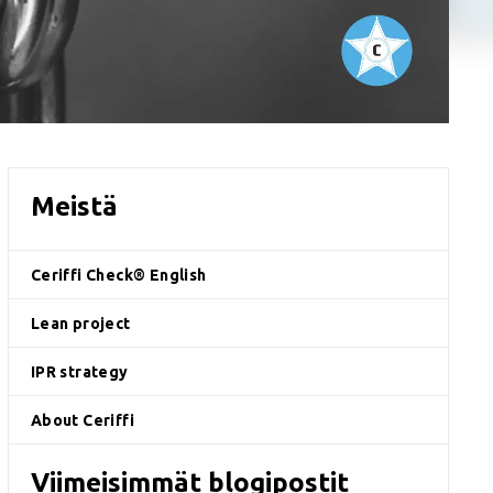
Meistä
Ceriffi Check® English
Lean project
IPR strategy
About Ceriffi
Viimeisimmät blogipostit