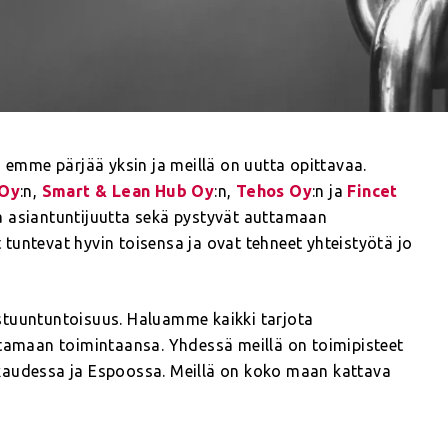
n emme pärjää yksin ja meillä on uutta opittavaa.
 Oy
:n,
Smart & Lean Hub Oy
:n,
Tehos Oy
:n ja
Fincet
a asiantuntijuutta sekä pystyvät auttamaan
t tuntevat hyvin toisensa ja ovat tehneet yhteistyötä jo
stuuntuntoisuus. Haluamme kaikki tarjota
stamaan toimintaansa. Yhdessä meillä on toimipisteet
kaudessa ja Espoossa. Meillä on koko maan kattava