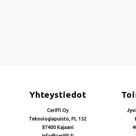
Yhteystiedot
Toi
Ceriffi Oy
Jyv
Teknologiapuisto, PL 132
87400 Kajaani
4
info@ceriffi.fi