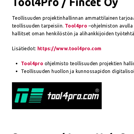
Tool4Pro / Fincet Oy
Teollisuuden projektinhallinnan ammattilainen tarjoa
teollisuuden tarpeisiin.
Tool4pro
–ohjelmiston avulla 
hallitset oman henkilöstön ja alihankkijoiden työtehtä
Lisätiedot:
https://www.tool4pro.com
Tool4pro
ohjelmisto teollisuuden projektien hall
Teollisuuden huollon ja kunnossapidon digitalisoi