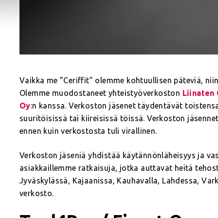
Vaikka me ”Ceriffit” olemme kohtuullisen päteviä, nii
Olemme muodostaneet yhteistyöverkoston
Liinaten
Oy
:n kanssa. Verkoston jäsenet täydentävät toistens
suuritöisissä tai kiireisissä töissä. Verkoston jäsenne
ennen kuin verkostosta tuli virallinen.
Verkoston jäseniä yhdistää käytännönläheisyys ja va
asiakkaillemme ratkaisuja, jotka auttavat heitä teho
Jyväskylässä, Kajaanissa, Kauhavalla, Lahdessa, Var
verkosto.