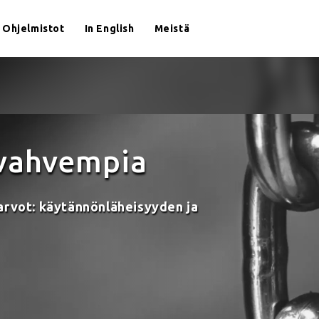
Ohjelmistot
In English
Meistä
vahvempia
arvot: käytännönläheisyyden ja