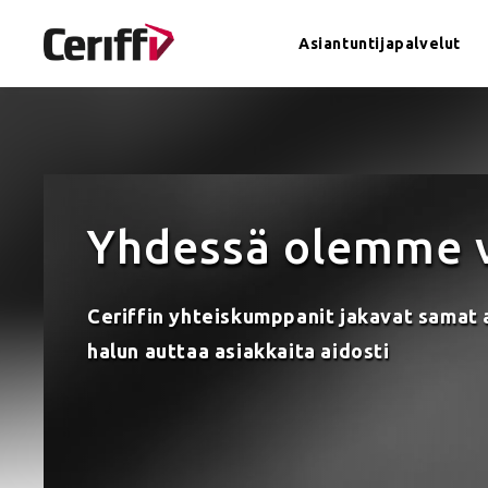
Asiantuntijapalvelut
Asiantuntijapalvelut
Ohjelmistot
Yhdessä olemme 
In English
Ceriffin yhteiskumppanit jakavat samat 
Meistä
halun auttaa asiakkaita aidosti