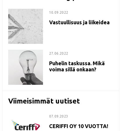
10.09.2022
Vastuullisuus ja liikeidea
27.06.2022
Puhelin taskussa. Mikä
voima sillä onkaan?
Viimeisimmät uutiset
07.09.2023
CERIFFI OY 10 VUOTTA!