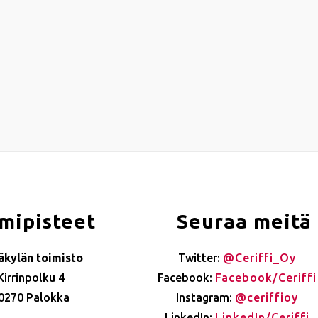
mipisteet
Seuraa meitä
äkylän toimisto
Twitter:
@Ceriffi_Oy
Kirrinpolku 4
Facebook:
Facebook/Ceriffi
0270 Palokka
Instagram:
@ceriffioy
LinkedIn:
LinkedIn/Ceriffi