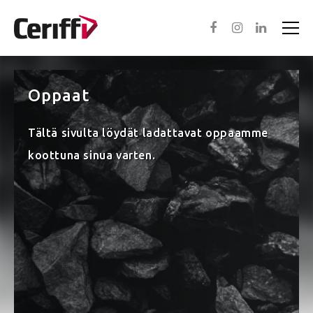
Oppaat
Asiantuntijapalvelut
Tältä sivulta löydät ladattavat oppaamme
Ohjelmistot
koottuna sinua varten.
In English
Meistä