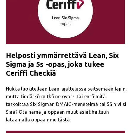
Helposti ymmärrettävä Lean, Six
Sigma ja 5s -opas, joka tukee
Ceriffi Checkiä
Hukka luokitellaan Lean-ajattelussa seitsemään lajiin,
mutta tiedätkö mitkä ne ovat? Tai entä mitä
tarkoittaa Six Sigman DMAIC-menetelmä tai 5S:n viisi
S:ää? Ota nämä ja oppaan muut asiat haltuun
lataamalla oppaamme tästä: