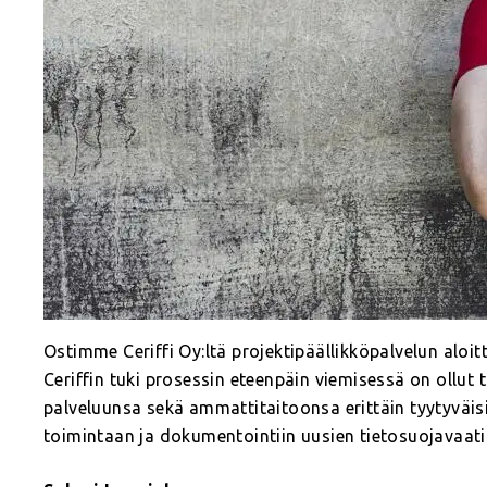
Ostimme Ceriffi Oy:ltä projektipäällikköpalvelun aloi
Ceriffin tuki prosessin eteenpäin viemisessä on ollut 
palveluunsa sekä ammattitaitoonsa erittäin tyytyväis
toimintaan ja dokumentointiin uusien tietosuojavaat