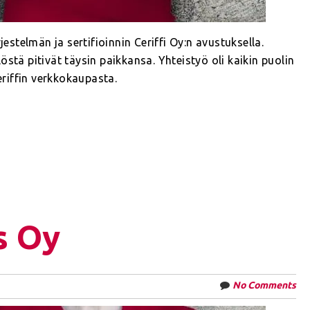
telmän ja sertifioinnin Ceriffi Oy:n avustuksella.
stä pitivät täysin paikkansa. Yhteistyö oli kaikin puolin
riffin verkkokaupasta.
s Oy
No Comments