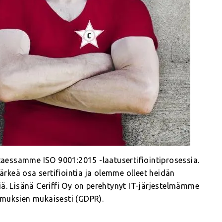
ttaessamme ISO 9001:2015 -laatusertifiointiprosessia.
tärkeä osa sertifiointia ja olemme olleet heidän
iä. Lisänä Ceriffi Oy on perehtynyt IT-järjestelmämme
imuksien mukaisesti (GDPR).