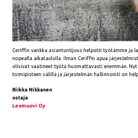
Ceriffin vankka asiantuntijuus helpotti työtämme ja la
nopealla aikataululla. Ilman Ceriffin apua järjestelmist
olisivat vaatineet työtä huomattavasti enemmän. Nyt
toimipisteen välillä ja järjestelmän hallinnointi on hel
Riikka Nikkanen
ostaja
Leomuovi Oy