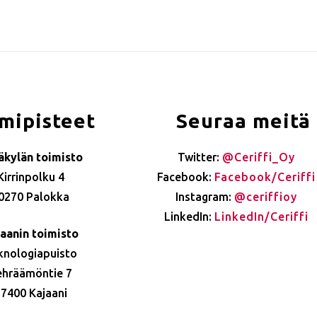
mipisteet
Seuraa meitä
äkylän toimisto
Twitter:
@Ceriffi_Oy
Kirrinpolku 4
Facebook:
Facebook/Ceriffi
0270 Palokka
Instagram:
@ceriffioy
LinkedIn:
LinkedIn/Ceriffi
aanin toimisto
knologiapuisto
ehräämöntie 7
7400 Kajaani