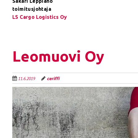
Sakari Leppiaho
toimitusjohtaja
LS Cargo Logistics Oy
Leomuovi Oy
11.6.2019
ceriffi