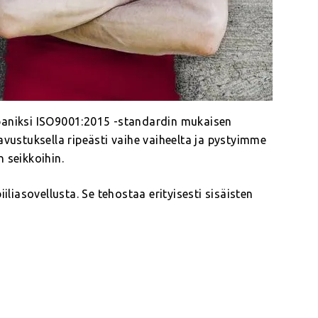
paniksi ISO9001:2015 -standardin mukaisen
avustuksella ripeästi vaihe vaiheelta ja pystyimme
 seikkoihin.
iasovellusta. Se tehostaa erityisesti sisäisten