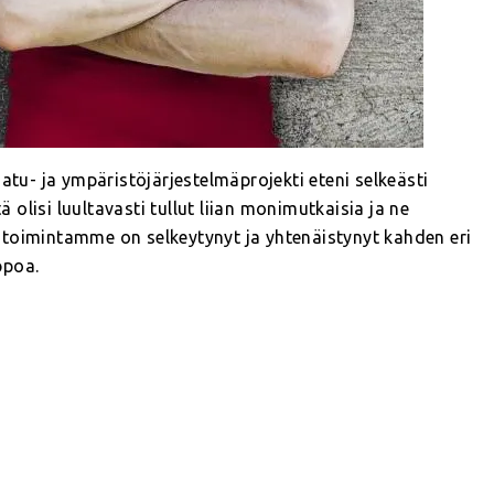
atu- ja ympäristöjärjestelmäprojekti eteni selkeästi
ä olisi luultavasti tullut liian monimutkaisia ja ne
 toimintamme on selkeytynyt ja yhtenäistynyt kahden eri
ppoa.