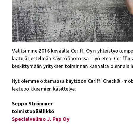
Valitsimme 2016 keväällä Ceriffi Oy:n yhteistyökump
laatujärjestelmän käyttöönotossa. Työ eteni Ceriffin 
keskittymään yrityksen toiminnan kannalta olennaisiin
Nyt olemme ottamassa käyttöön Ceriffi Check® -mobiil
laatupoikkeamien käsittelyä.
Seppo Strömmer
toimistopäällikkö
Specialvalimo J. Pap Oy