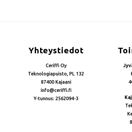
Post
navigation
Yhteystiedot
Toi
Ceriffi Oy
Jyv
Teknologiapuisto, PL 132
87400 Kajaani
4
info@ceriffi.fi
Kaj
Y-tunnus: 2562094-3
Te
K
8