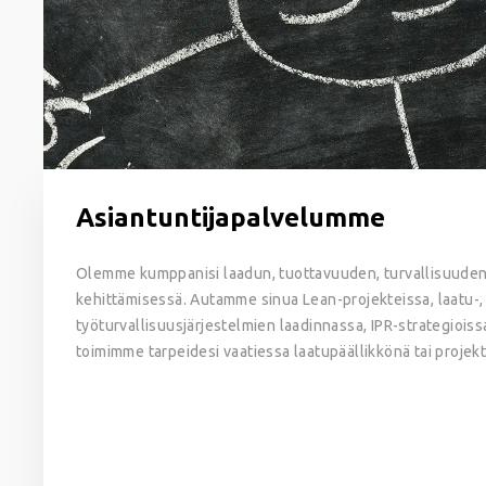
Asiantuntijapalvelumme
Olemme kumppanisi laadun, tuottavuuden, turvallisuuden 
kehittämisessä. Autamme sinua Lean-projekteissa, laatu-, 
työturvallisuusjärjestelmien laadinnassa, IPR-strategiois
toimimme tarpeidesi vaatiessa laatupäällikkönä tai projekt