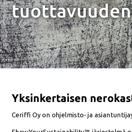
tuottavuuden
Yksinkertaisen nerokast
Ceriffi Oy on ohjelmisto- ja asiantunt
ShowYourSustainability™-järjestelmä o