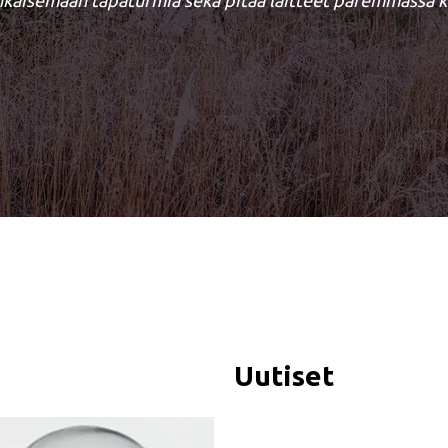
käisemään tapaturmia sekä pitää laitteet paremmassa 
Uutiset