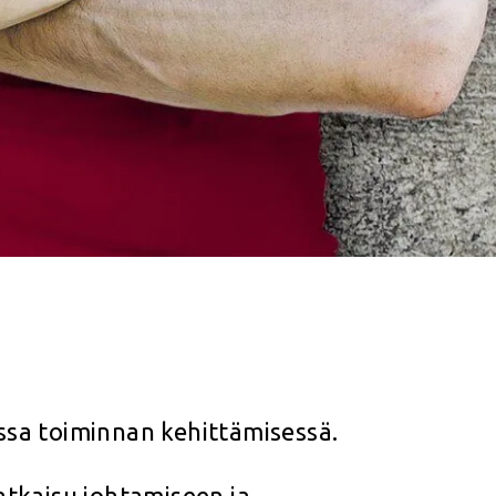
essa toiminnan kehittämisessä.
tkaisu johtamiseen ja