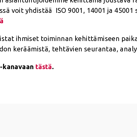
ässä voit yhdistää ISO 9001, 14001 ja 45001
tä
listat ihmiset toiminnan kehittämiseen paika
don keräämistä, tehtävien seurantaa, analys
 -kanavaan
tästä
.