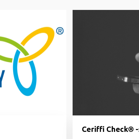
u
Ceriffi Check® 