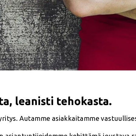
a, leanisti tehokasta.
ijayritys. Autamme asiakkaitamme vastuullis
n asiantuntijoidemme kehittämä joustava ra