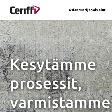
Asiantuntijapalvelut
Asiantuntijapalvelut
Ohjelmistot
Kesytämme
In English
Meistä
prosessit,
varmistamme