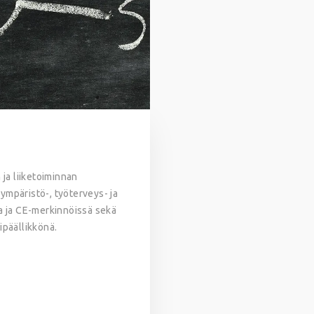
ja liiketoiminnan
ympäristö-, työterveys- ja
sa ja CE-merkinnöissä sekä
ipäällikkönä.