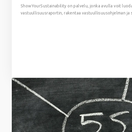
ShowYourSustainability on palvelu, jonka avulla voit luoda
vastuullisuusraportin, rakentaa vastuullisuusohjelman ja