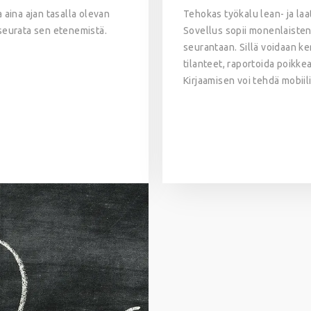
 aina ajan tasalla olevan
Tehokas työkalu lean- ja la
 seurata sen etenemistä.
Sovellus sopii monenlaisten 
seurantaan. Sillä voidaan ker
tilanteet, raportoida poikkea
Kirjaamisen voi tehdä mobiili