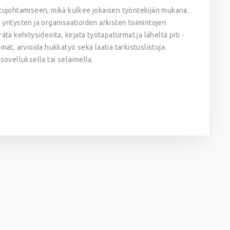
atujohtamiseen, mikä kulkee jokaisen työntekijän mukana.
yritysten ja organisaatioiden arkisten toimintojen
ätä kehitysideoita, kirjata työtapaturmat ja läheltä piti -
mat, arvioida hukkatyö sekä laatia tarkistuslistoja.
sovelluksella tai selaimella.