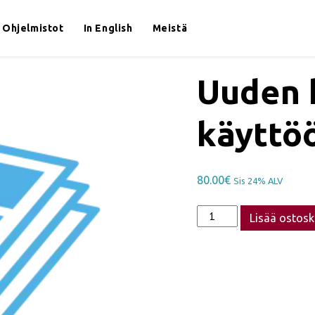
Ohjelmistot
In English
Meistä
Uuden 
käyttö
80.00
€
Sis 24% ALV
Uuden
Lisää ostosk
koneen
käyttöönotto
quantity