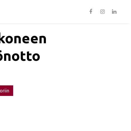
koneen
önotto
oriin