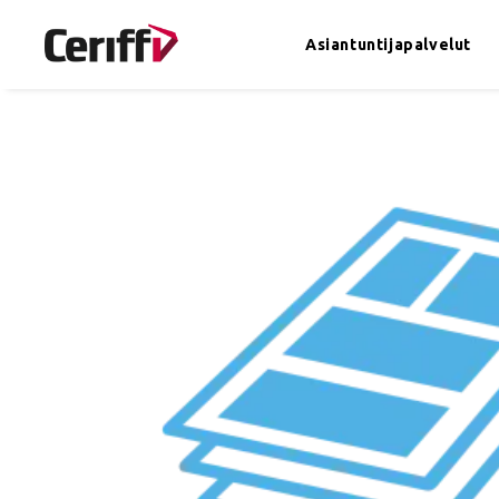
Asiantuntijapalvelut
Asiantuntijapalvelut
Ohjelmistot
In English
Meistä