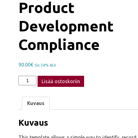
Product
Development
Compliance
90.00
€
Sis 24% ALV
Product
Lisää ostoskoriin
Development
Compliance
quantity
Kuvaus
Kuvaus
This template allows a simple way to identify, record,