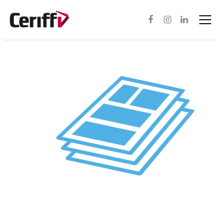
Asiantuntijapalvelut
Ohjelmistot
In English
Meistä