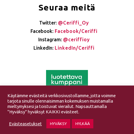
Seuraa meitä
Twitter:
@Ceriffi_Oy
Facebook:
Facebook/Ceriffi
Instagram:
@ceriffioy
LinkedIn:
LinkedIn/Ceriffi
Käytämme evästeitä verkkosivustollamme, jotta voimme
tarjota sinulle olennaisimman kokemuksen muistamalla
mieltymyksesi ja toistuvat vierailut. Napsauttamalla
"Hyväksy" hyväksyt KAIKKI evästeet.
Ceriffi Oy – All rights reserved 2026 |
Tietosuojaseloste
| Powered by
Evästeasetukset
HYVÄKSY
HYLKÄÄ
Bautomo