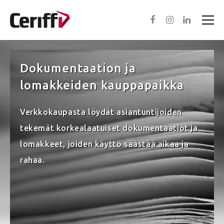
Dokumentaation ja
Asiantuntijapalvelut
lomakkeiden kauppapaikka
Ohjelmistot
Verkkokaupasta löydät asiantuntijoiden
In English
tekemät korkealaatuiset dokumentaatiot ja
lomakkeet, joiden käyttö säästää aikaa ja
Meistä
rahaa.